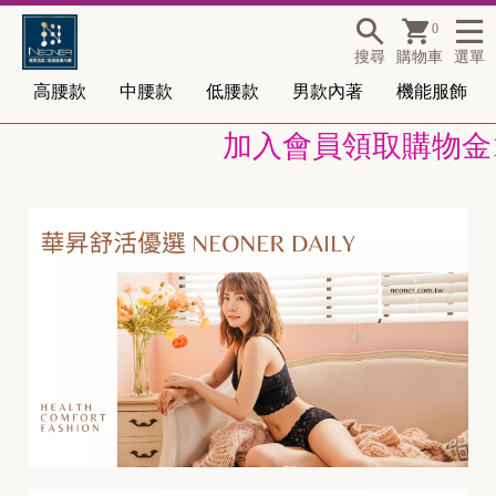
0
搜尋
購物車
選單
高腰款
中腰款
低腰款
男款內著
機能服飾
加入會員領取購物金100元合