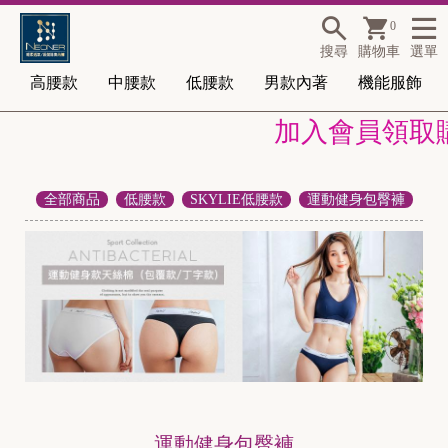
0
搜尋
購物車
選單
高腰款
中腰款
低腰款
男款內著
機能服飾
加入會員領取購
全部商品
低腰款
SKYLIE低腰款
運動健身包臀褲
運動健身包臀褲