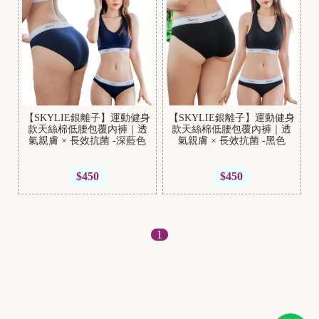
B
r
a
【SKYLIE銀離子】運動健身
【SKYLIE銀離子】運動健身
t
款天絲棉低腰包覆內褲｜透
款天絲棉低腰包覆內褲｜透
o
氣親膚 × 長效抗菌 -深藍色
氣親膚 × 長效抗菌 -黑色
p
$450
$450
1