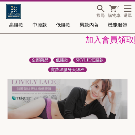
0
搜尋
購物車
選單
高腰款
中腰款
低腰款
男款內著
機能服飾
加入會員領取購
全部商品
低腰款
SKYLIE低腰款
寬蕾絲腰身天絲棉