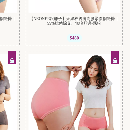
腹摺邊褲｜
【NEONER銀離子】天絲棉親膚高腰緊腹摺邊褲｜
綠
99%抗菌除臭、無痕舒適-藕粉
$480