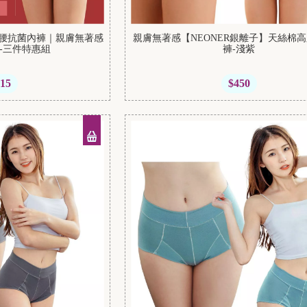
棉高腰抗菌內褲｜親膚無著感
親膚無著感【NEONER銀離子】天絲棉
-三件特惠組
褲-淺紫
215
$450