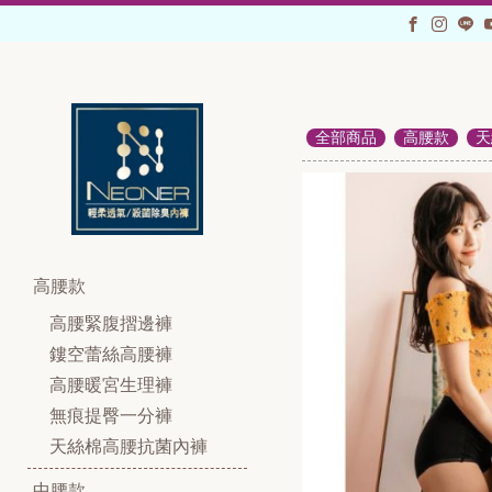
全部商品
高腰款
天
高腰款
高腰緊腹摺邊褲
鏤空蕾絲高腰褲
高腰暖宮生理褲
無痕提臀一分褲
天絲棉高腰抗菌內褲
中腰款