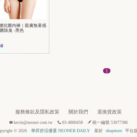
棉高腰抗菌內褲｜親膚無著感
抑菌除臭 -黑色
50
1
服務條款及隱私政策
關於我們
退換貨政策
kevin@neoner.com.tw
03-4800458
統一編號 53077386
pyright ©
2026
華昇舒活優選 NEONER DAILY
基於
shopstore
平台