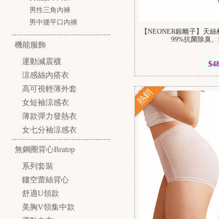
男性三角內褲
男中腰平口內褲
【NEONER銀離子】天
99%抗菌除臭
機能服飾
運動減震襪
$4
涼感絲內搭衣
高可視輕薄外套
熱銷
女短袖涼感衣
薄款彈力發熱衣
女七分袖涼感衣
無鋼圈背心Bratop
系列套裝
鏤空蕾絲背心
舒適U領款
美胸V領集中款