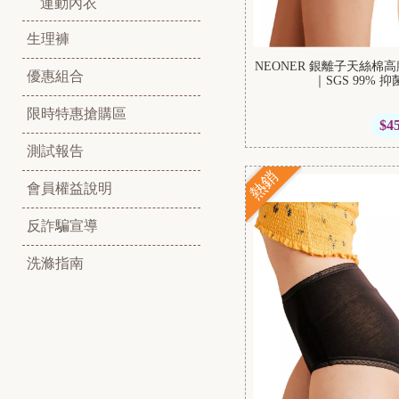
運動內衣
生理褲
NEONER 銀離子天絲
優惠組合
｜SGS 99% 
限時特惠搶購區
$4
測試報告
熱銷
會員權益說明
反詐騙宣導
洗滌指南