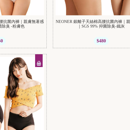
棉高腰抗菌內褲｜親膚無著感
NEONER 銀離子天絲棉高腰抗菌內褲｜
抑菌除臭 -粉膚色
｜SGS 99% 抑菌除臭-鐵灰
50
$480