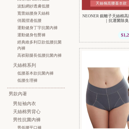
波點網紗透膚低腰
寬蕾絲腰身天絲棉
NEONER 銀離子天絲
俏麗摺邊低腰
｜抗運菌除臭
運動健身丁字抗菌內褲
$1,
運動健身包臀褲
經典維多利亞款低腰抗菌
內褲
高衩顯腿長低腰抗菌內褲
天絲棉系列
低腰基本款抗菌內褲
低腰生理褲
男款內著
男短袖內衣
天絲棉男背心
男性抗菌內褲
男低腰平口褲