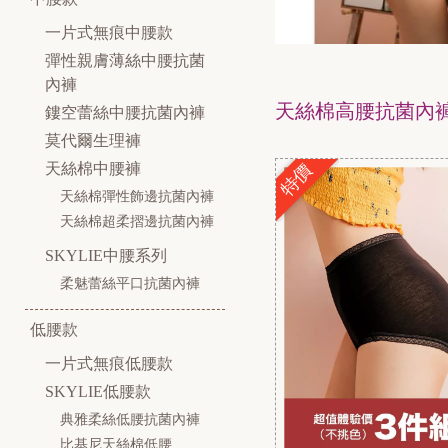
一片式無痕中腰款
彈性親膚薄絲中腰抗菌
內褲
天絲棉高腰抗菌內
鏤空蕾絲中腰抗菌內褲
莫代爾生理褲
特價
天絲棉中腰褲
天絲棉彈性飾邊抗菌內褲
天絲棉超柔摺邊抗菌內褲
SKYLIE中腰系列
柔魅蕾絲平口抗菌內褲
低腰款
一片式無痕低腰款
SKYLIE低腰款
典雅柔絲低腰抗菌內褲
比基尼天絲棉低腰