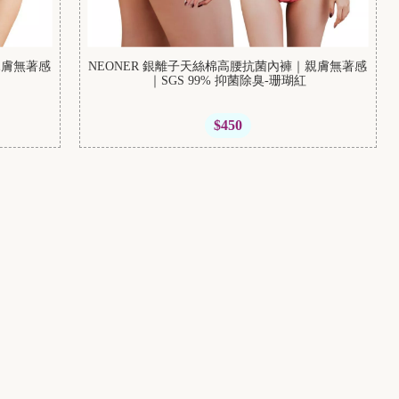
親膚無著感
NEONER 銀離子天絲棉高腰抗菌內褲｜親膚無著感
｜SGS 99% 抑菌除臭-珊瑚紅
$450