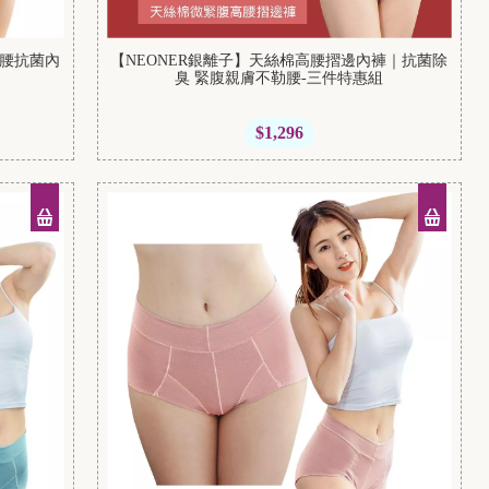
高腰抗菌內
【NEONER銀離子】天絲棉高腰摺邊內褲｜抗菌除
臭 緊腹親膚不勒腰-三件特惠組
$1,296