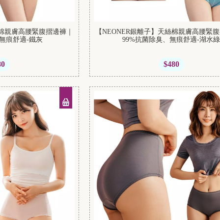
絲棉親膚高腰緊腹摺邊褲｜
【NEONER銀離子】天絲棉親膚高腰緊
、無痕舒適-鐵灰
99%抗菌除臭、無痕舒適-湖水
80
$480