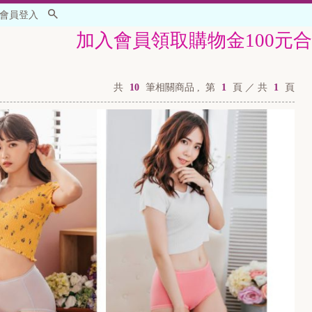
會員登入
加入會員領取購物金100元合併優惠活動
共
10
筆相關商品 ,
第
1
頁 ／ 共
1
頁