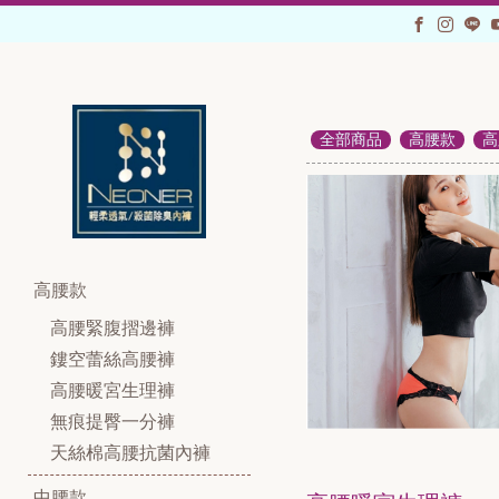
全部商品
高腰款
高
高腰款
高腰緊腹摺邊褲
鏤空蕾絲高腰褲
高腰暖宮生理褲
無痕提臀一分褲
天絲棉高腰抗菌內褲
中腰款