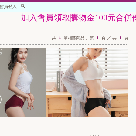
會員登入
加入會員領取購物金100元合併優惠活動
共
4
筆相關商品 ,
第
1
頁 ／ 共
1
頁