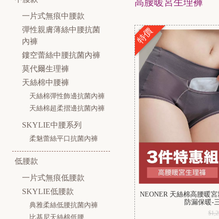
高腰暖宮生理褲
一片式無痕中腰款
彈性親膚薄絲中腰抗菌
特價
內褲
鏤空蕾絲中腰抗菌內褲
莫代爾生理褲
天絲棉中腰褲
天絲棉彈性飾邊抗菌內褲
天絲棉超柔摺邊抗菌內褲
SKYLIE中腰系列
柔魅蕾絲平口抗菌內褲
低腰款
一片式無痕低腰款
SKYLIE低腰款
NEONER 天絲棉高腰
防漏保暖-
典雅柔絲低腰抗菌內褲
$1,2
比基尼天絲棉低腰