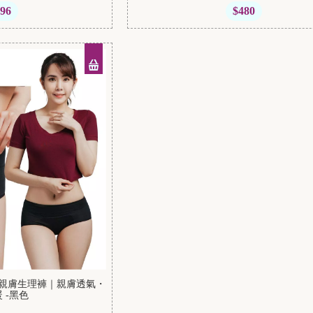
296
$480
暖宮親膚生理褲｜親膚透氣・
 -黑色