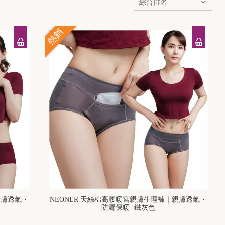
熱銷
親膚透氣・
NEONER 天絲棉高腰暖宮親膚生理褲｜親膚透氣・
防漏保暖 -鐵灰色