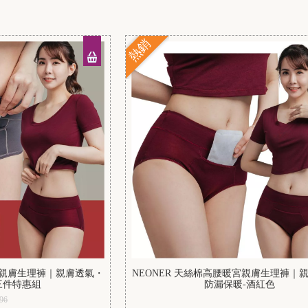
熱銷
暖宮親膚生理褲｜親膚透氣・
NEONER 天絲棉高腰暖宮親膚生理褲｜
三件特惠組
防漏保暖-酒紅色
96