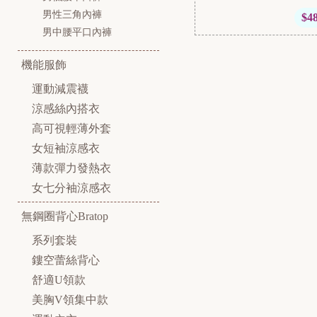
男性三角內褲
$4
男中腰平口內褲
機能服飾
運動減震襪
涼感絲內搭衣
高可視輕薄外套
女短袖涼感衣
薄款彈力發熱衣
女七分袖涼感衣
無鋼圈背心Bratop
系列套裝
鏤空蕾絲背心
舒適U領款
美胸V領集中款