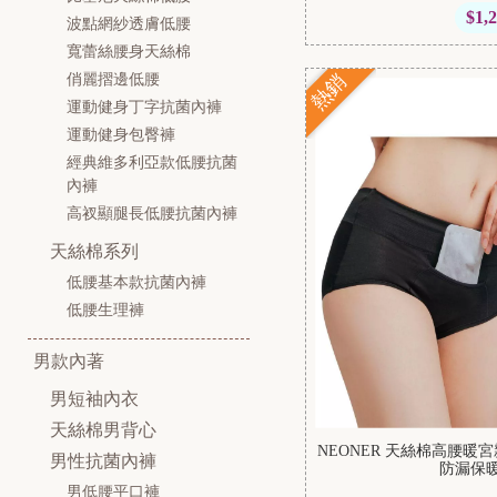
$1,
波點網紗透膚低腰
寬蕾絲腰身天絲棉
熱銷
俏麗摺邊低腰
運動健身丁字抗菌內褲
運動健身包臀褲
經典維多利亞款低腰抗菌
內褲
高衩顯腿長低腰抗菌內褲
天絲棉系列
低腰基本款抗菌內褲
低腰生理褲
男款內著
男短袖內衣
天絲棉男背心
NEONER 天絲棉高腰
男性抗菌內褲
防漏保暖
男低腰平口褲