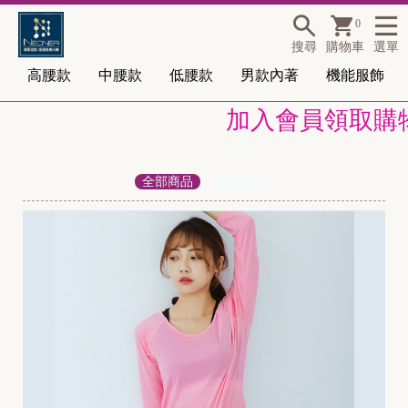
0
搜尋
購物車
選單
高腰款
中腰款
低腰款
男款內著
機能服飾
加入會員領取購物金
全部商品
機能服飾