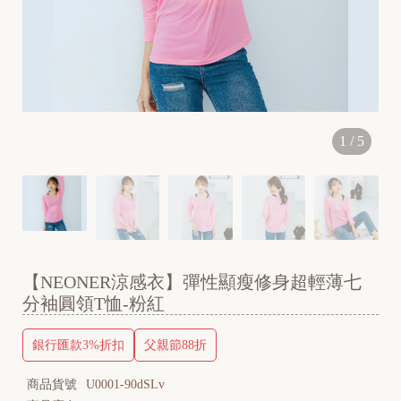
1
/
5
【NEONER涼感衣】彈性顯瘦修身超輕薄七
分袖圓領T恤-粉紅
銀行匯款3%折扣
父親節88折
商品貨號
U0001-90dSLv