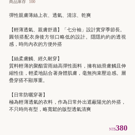
商品庫存
100
彈性親膚薄絲上衣、透氣、清涼、乾爽
B
【輕薄透氣、親膚舒適】「七分袖」設計實穿季節長。
r
圓領搭配衣身後方領口略低的設計。隱隱約約的透視
a
感，時尚內衣的方便外搭
t
【絲柔膚觸、經久耐穿】
o
質料輕薄的聚酯雷雨絲高彈性面料，擁有絲滑膚觸且伸
p
縮性佳，輕柔地貼合著身體肌膚，毫無拘束壓迫感。層
疊穿搭不顯厚重。
【日常防曬穿著】
極為輕薄透氣的衣料，作為日常外出遮蔽陽光的外搭，
不只時尚有型，略寬鬆的版型透氣清爽
380
NT$