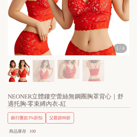
1
/
4
NEONER立體鏤空蕾絲無鋼圈胸罩背心｜舒
適托胸‧零束縛內衣-紅
銀行匯款3%折扣
父親節88折
商品庫存
100