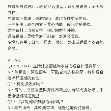
無鋼圈舒適設計：輕鬆貼合胸型，避免壓迫感，全天候
自在。
立體鏤空蕾絲：優雅精緻，展現女性柔美曲線。
B
一件多用：結合內衣＋背心功能，簡化穿搭層次。
r
彈性布料：自然支撐，穩定胸型不外擴。
a
透氣親膚：柔軟蕾絲不刮膚，舒適又美觀。
t
多場合適用：日常、居家、辦公、外出或睡眠內衣都能
穿著。
o
p
🔹 FAQ
Q1：NEONER立體鏤空蕾絲胸罩背心適合什麼身形？
A：無鋼圈＋彈性面料，可貼合大多數身形，特別適合
追求舒適感的女性。
Q2：有支撐效果嗎？
A：有的，立體版型與彈性布料提供自然托胸效果，不
壓迫也能穩定胸型。
Q3：可以當居家或睡眠內衣嗎？
A：非常適合，柔軟無束縛，睡覺也能保持舒適。