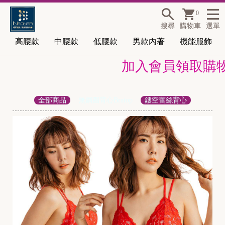
0
搜尋
購物車
選單
高腰款
中腰款
低腰款
男款內著
機能服飾
加入會員領取購物金1
全部商品
無鋼圈背心Bratop
鏤空蕾絲背心