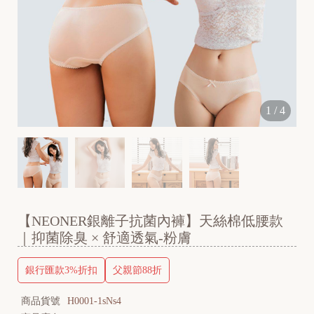
1
/
4
【NEONER銀離子抗菌內褲】天絲棉低腰款
｜抑菌除臭 × 舒適透氣-粉膚
銀行匯款3%折扣
父親節88折
商品貨號
H0001-1sNs4