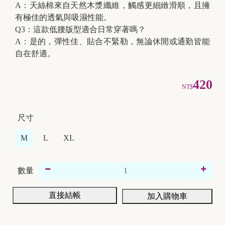
A：天絲棉來自天然木漿纖維，觸感更細緻滑順，且擁
有極佳的透氣與吸濕性能。
Q3：這款低腰版型適合日常穿著嗎？
A：是的，彈性佳、貼合不緊勒，無論休閒或通勤皆能
自在舒適。
420
NT$
尺寸
M
L
XL
數量
直接結帳
加入購物車