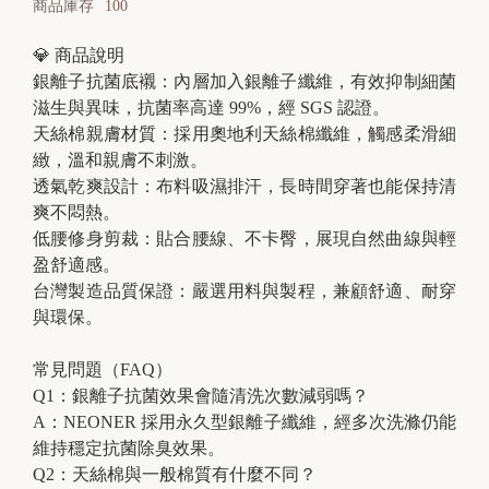
商品庫存
100
💎 商品說明
銀離子抗菌底襯：內層加入銀離子纖維，有效抑制細菌
B
滋生與異味，抗菌率高達 99%，經 SGS 認證。
r
天絲棉親膚材質：採用奧地利天絲棉纖維，觸感柔滑細
a
緻，溫和親膚不刺激。
t
透氣乾爽設計：布料吸濕排汗，長時間穿著也能保持清
爽不悶熱。
o
低腰修身剪裁：貼合腰線、不卡臀，展現自然曲線與輕
p
盈舒適感。
台灣製造品質保證：嚴選用料與製程，兼顧舒適、耐穿
與環保。
常見問題（FAQ）
Q1：銀離子抗菌效果會隨清洗次數減弱嗎？
A：NEONER 採用永久型銀離子纖維，經多次洗滌仍能
維持穩定抗菌除臭效果。
Q2：天絲棉與一般棉質有什麼不同？