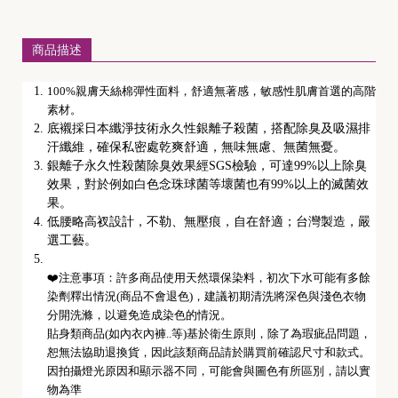
商品描述
100%親膚天絲棉彈性面料，舒適無著感，敏感性肌膚首選的高階
素材。
底襯採日本纖淨技術永久性銀離子殺菌，搭配除臭及吸濕排
汗纖維，確保私密處乾爽舒適，無味無慮、無菌無憂。
銀離子永久性殺菌除臭效果經SGS檢驗，可達99%以上除臭
效果，對於例如白色念珠球菌等壞菌也有99%以上的滅菌效
果。
低腰略高衩設計，不勒、無壓痕，自在舒適；台灣製造，嚴
選工藝。
❤️注意事項：
許多商品使用天然環保染料，初次下水可能有多餘
染劑釋出情況(商品不會退色)，建議初期清洗將深色與淺色衣物
分開洗滌，以避免造成染色的情況。
貼身類商品(如內衣內褲..等)基於衛生原則，除了為瑕疵品問題，
恕無法協助退換貨，因此該類商品請於購買前確認尺寸和款式。
因拍攝燈光原因和顯示器不同，可能會與圖色有所區別，請以實
物為準