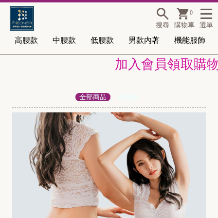
0
搜尋
購物車
選單
高腰款
中腰款
低腰款
男款內著
機能服飾
加入會員領取購物金1
全部商品
低腰款