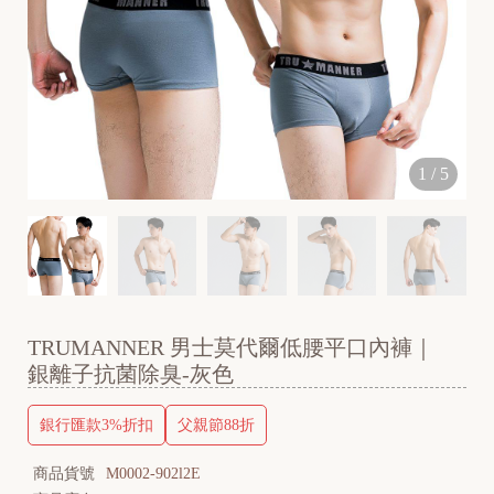
1
/
5
TRUMANNER 男士莫代爾低腰平口內褲｜
銀離子抗菌除臭-灰色
銀行匯款3%折扣
父親節88折
商品貨號
M0002-902l2E