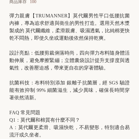
商品庫存
100
彈力親膚【TRUMANNER】莫代爾男性平口低腰抗菌
內褲，專為追求舒適與衛生的男性打造。選用天然木漿
B
製成的 莫代爾纖維，柔滑親膚、吸濕透氣，比純棉更快
r
乾不悶熱，即使久坐或運動後依然保持乾爽。
a
t
設計亮點：低腰剪裁俐落時尚，四向彈力布料隨身體活
動伸展，避免摩擦緊繃；立體囊袋設計提升支撐度與透
o
氣性，改善壓迫感，帶來更自在的穿著體驗。
p
抗菌科技：布料特別添加 銀離子抗菌層，經 SGS 驗證
能有效抑制 99% 細菌滋生，減少異味，確保長時間穿
著依然清新。
FAQ 常見問題
Q1：莫代爾和棉質有什麼不同？
A：莫代爾更柔滑、吸濕快乾，不易變形，特別適合易
流汗或久坐者。