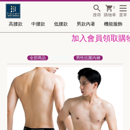
0
搜尋
購物車
選單
高腰款
中腰款
低腰款
男款內著
機能服飾
加入會員領取購物金1
全部商品
男款內著
男性抗菌內褲