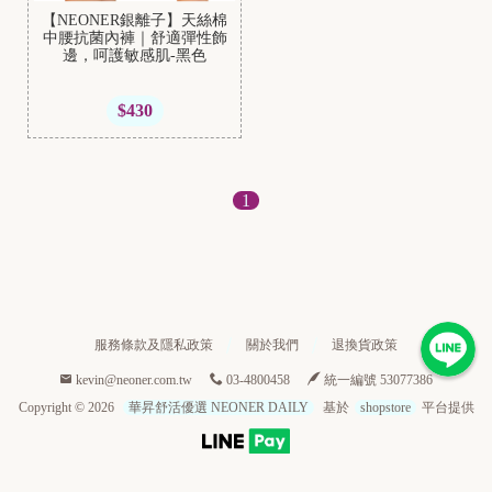
【NEONER銀離子】天絲棉
中腰抗菌內褲｜舒適彈性飾
邊，呵護敏感肌-黑色
$430
1
服務條款及隱私政策
關於我們
退換貨政策
kevin@neoner.com.tw
03-4800458
統一編號 53077386
Copyright ©
2026
華昇舒活優選 NEONER DAILY
基於
shopstore
平台提供