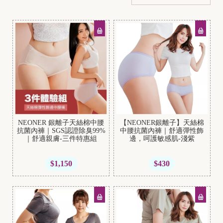
NEONER 銀離子天絲棉中腰
【NEONER銀離子】天絲棉
抗菌內褲｜SGS認證除臭99%
中腰抗菌內褲｜舒適彈性飾
｜舒適親膚-三件特惠組
邊，呵護敏感肌-淺紫
$1,150
$430