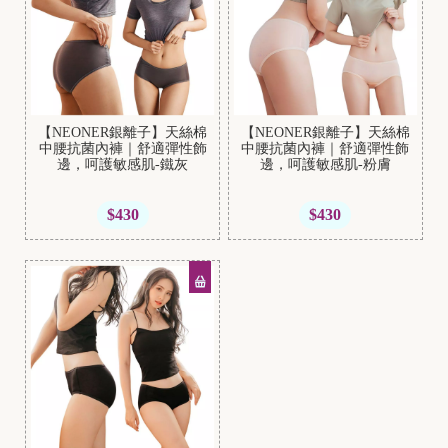
B
r
【NEONER銀離子】天絲棉
【NEONER銀離子】天絲棉
a
中腰抗菌內褲｜舒適彈性飾
中腰抗菌內褲｜舒適彈性飾
邊，呵護敏感肌-鐵灰
邊，呵護敏感肌-粉膚
t
o
$430
$430
p