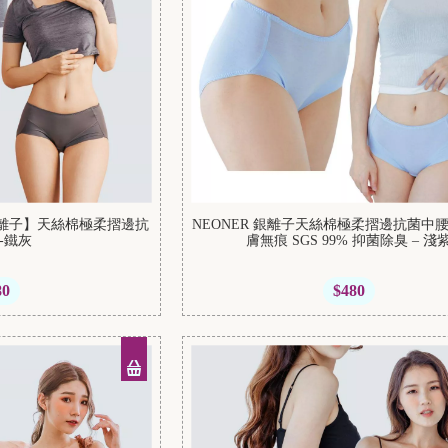
銀離子】天絲棉極柔摺邊抗
NEONER 銀離子天絲棉極柔摺邊抗菌中
-鐵灰
膚無痕 SGS 99% 抑菌除臭 – 淺
80
$480