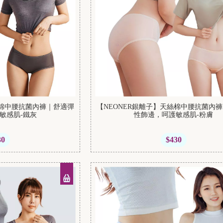
絲棉中腰抗菌內褲｜舒適彈
【NEONER銀離子】天絲棉中腰抗菌內
敏感肌-鐵灰
性飾邊，呵護敏感肌-粉膚
30
$430