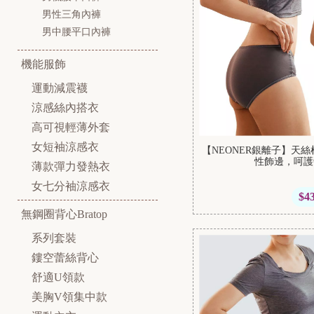
男性三角內褲
男中腰平口內褲
機能服飾
運動減震襪
涼感絲內搭衣
高可視輕薄外套
女短袖涼感衣
【NEONER銀離子】天
性飾邊，呵護
薄款彈力發熱衣
女七分袖涼感衣
$4
無鋼圈背心Bratop
系列套裝
鏤空蕾絲背心
舒適U領款
美胸V領集中款