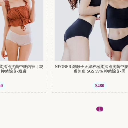
棉極柔摺邊抗菌中腰內褲｜親
NEONER 銀離子天絲棉極柔摺邊抗菌中
% 抑菌除臭-粉膚
膚無痕 SGS 99% 抑菌除臭-黑
80
$480
1