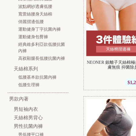
波點網紗透膚低腰
寬蕾絲腰身天絲棉
俏麗摺邊低腰
運動健身丁字抗菌內褲
運動健身包臀褲
經典維多利亞款低腰抗菌
內褲
高衩顯腿長低腰抗菌內褲
NEONER 銀離子天絲
膚無痕 抑菌除
天絲棉系列
低腰基本款抗菌內褲
$1,
低腰生理褲
男款內著
男短袖內衣
天絲棉男背心
男性抗菌內褲
男低腰平口褲