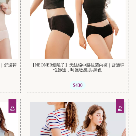
褲｜舒適彈
【NEONER銀離子】天絲棉中腰抗菌內褲｜舒適彈
性飾邊，呵護敏感肌-黑色
$430