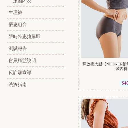
運動內衣
生理褲
優惠組合
限時特惠搶購區
測試報告
會員權益說明
釋放蜜大腿【NEONER
菌內褲
反詐騙宣導
$4
洗滌指南