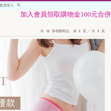
會員登入
加入會員領取購物金100元合併優惠活動使
共
11
筆相關商品 ,
第
1
頁 ／ 共
1
頁