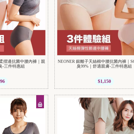
棉極柔摺邊抗菌中腰內褲｜親
NEONER 銀離子天絲棉中腰抗菌內褲｜S
臭-三件特惠組
臭99%｜舒適親膚-三件特惠組
296
$1,150