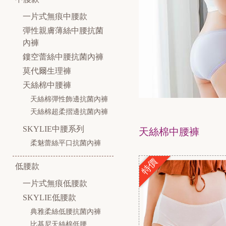
一片式無痕中腰款
彈性親膚薄絲中腰抗菌
內褲
鏤空蕾絲中腰抗菌內褲
莫代爾生理褲
天絲棉中腰褲
天絲棉彈性飾邊抗菌內褲
天絲棉超柔摺邊抗菌內褲
SKYLIE中腰系列
天絲棉中腰褲
柔魅蕾絲平口抗菌內褲
特價
低腰款
一片式無痕低腰款
SKYLIE低腰款
典雅柔絲低腰抗菌內褲
比基尼天絲棉低腰