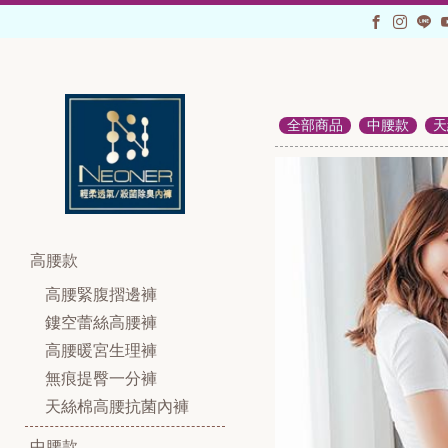
全部商品
中腰款
天
高腰款
高腰緊腹摺邊褲
鏤空蕾絲高腰褲
高腰暖宮生理褲
無痕提臀一分褲
天絲棉高腰抗菌內褲
中腰款