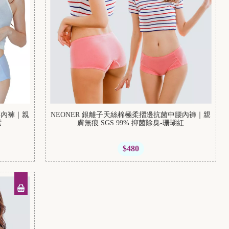
腰內褲｜親
NEONER 銀離子天絲棉極柔摺邊抗菌中腰內褲｜親
紫
膚無痕 SGS 99% 抑菌除臭-珊瑚紅
$480