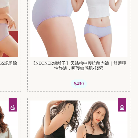
GS認證除
【NEONER銀離子】天絲棉中腰抗菌內褲｜舒適彈
性飾邊，呵護敏感肌-淺紫
$430