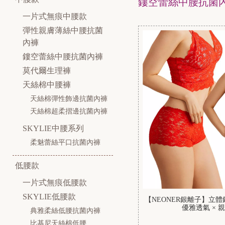
鏤空蕾絲中腰抗菌
一片式無痕中腰款
彈性親膚薄絲中腰抗菌
內褲
鏤空蕾絲中腰抗菌內褲
莫代爾生理褲
天絲棉中腰褲
天絲棉彈性飾邊抗菌內褲
天絲棉超柔摺邊抗菌內褲
SKYLIE中腰系列
柔魅蕾絲平口抗菌內褲
低腰款
一片式無痕低腰款
SKYLIE低腰款
【NEONER銀離子】立
優雅透氣 × 
典雅柔絲低腰抗菌內褲
比基尼天絲棉低腰