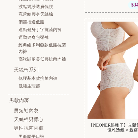
$3
波點網紗透膚低腰
寬蕾絲腰身天絲棉
俏麗摺邊低腰
運動健身丁字抗菌內褲
運動健身包臀褲
經典維多利亞款低腰抗菌
內褲
高衩顯腿長低腰抗菌內褲
天絲棉系列
低腰基本款抗菌內褲
低腰生理褲
男款內著
男短袖內衣
天絲棉男背心
【NEONER銀離子】立
男性抗菌內褲
優雅透氣 × 親
男低腰平口褲