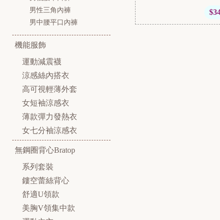
男性三角內褲
$3
男中腰平口內褲
機能服飾
運動減震襪
涼感絲內搭衣
高可視輕薄外套
女短袖涼感衣
薄款彈力發熱衣
女七分袖涼感衣
無鋼圈背心Bratop
系列套裝
鏤空蕾絲背心
舒適U領款
美胸V領集中款