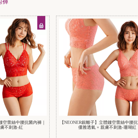
內褲
體鏤空蕾絲中腰抗菌內褲｜
【NEONER銀離子】立體鏤空蕾絲中腰
親膚不刺激-紅
優雅透氣 × 親膚不刺激-珊瑚紅