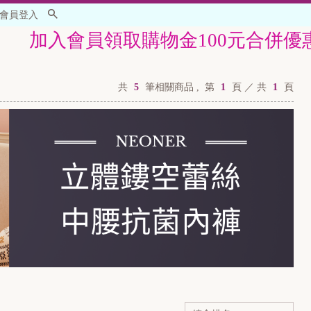
會員登入
入會員領取購物金100元合併優惠活動使
共
5
筆相關商品 ,
第
1
頁 ／ 共
1
頁