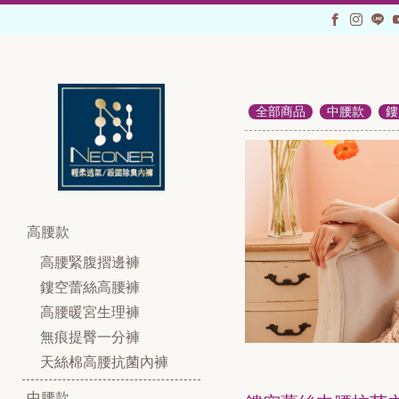
全部商品
中腰款
鏤
高腰款
高腰緊腹摺邊褲
鏤空蕾絲高腰褲
高腰暖宮生理褲
無痕提臀一分褲
天絲棉高腰抗菌內褲
中腰款