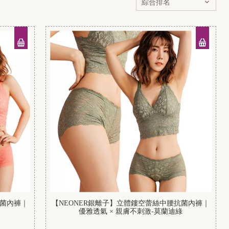
抗菌內褲｜
【NEONER銀離子】立體鏤空蕾絲中腰抗菌內褲｜
優雅透氣 × 親膚不刺激-莫蘭迪綠