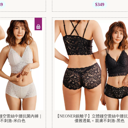
49
$349
體鏤空蕾絲中腰抗菌內褲｜
【NEONER銀離子】立體鏤空蕾絲中腰
膚不刺激-米白色
優雅透氣 × 親膚不刺激-黑色