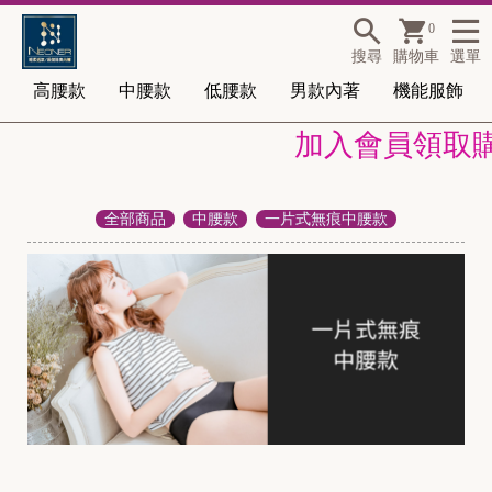
0
搜尋
購物車
選單
高腰款
中腰款
低腰款
男款內著
機能服飾
加入會員領取購物
全部商品
中腰款
一片式無痕中腰款