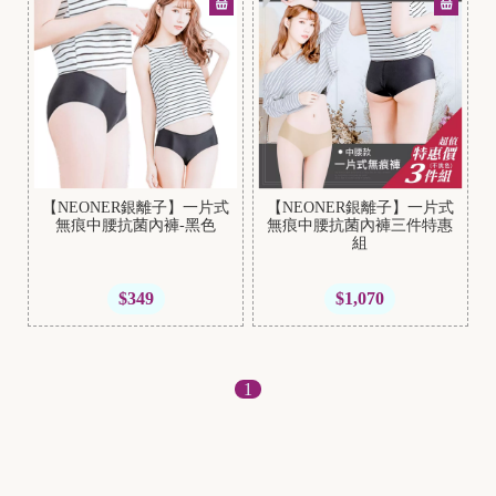
B
r
a
t
【NEONER銀離子】一片式
【NEONER銀離子】一片式
o
無痕中腰抗菌內褲-黑色
無痕中腰抗菌內褲三件特惠
組
p
$349
$1,070
1