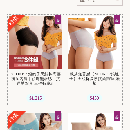
特價
NEONER 銀離子天絲棉高腰
親膚無著感【NEONER銀離
抗菌內褲｜親膚無著感｜抗
子】天絲棉高腰抗菌內褲-淺
運菌除臭-三件特惠組
紫
$1,215
$450
特價