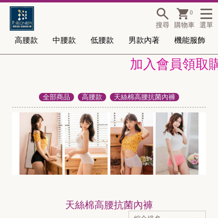
0
搜尋
購物車
選單
高腰款
中腰款
低腰款
男款內著
機能服飾
加入會員領取購物
全部商品
高腰款
天絲棉高腰抗菌內褲
天絲棉高腰抗菌內褲