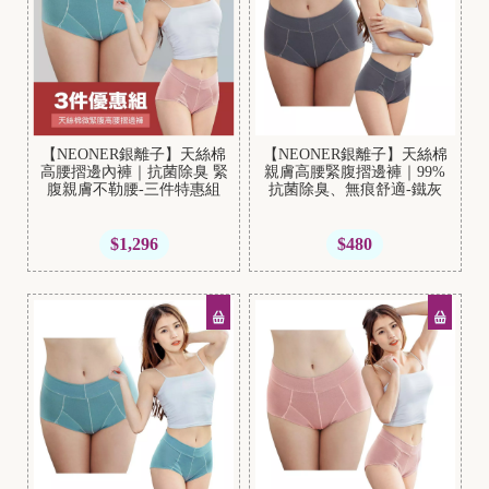
B
r
a
【NEONER銀離子】天絲棉
【NEONER銀離子】天絲棉
高腰摺邊內褲｜抗菌除臭 緊
親膚高腰緊腹摺邊褲｜99%
t
腹親膚不勒腰-三件特惠組
抗菌除臭、無痕舒適-鐵灰
o
p
$1,296
$480