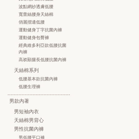
波點網紗透膚低腰
寬蕾絲腰身天絲棉
俏麗摺邊低腰
運動健身丁字抗菌內褲
運動健身包臀褲
經典維多利亞款低腰抗菌
內褲
高衩顯腿長低腰抗菌內褲
天絲棉系列
低腰基本款抗菌內褲
低腰生理褲
男款內著
男短袖內衣
天絲棉男背心
男性抗菌內褲
男低腰平口褲