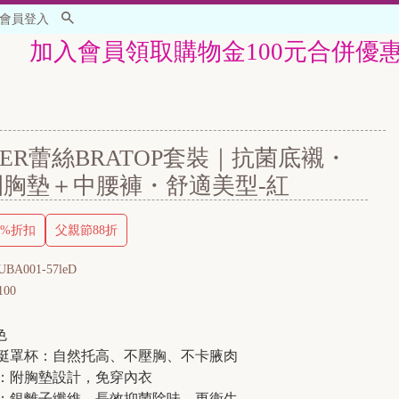
會員登入
領取購物金100元合併優惠活動使用...
NER蕾絲BRATOP套裝｜抗菌底襯・
圈胸墊＋中腰褲・舒適美型-紅
3%折扣
父親節88折
UBA001-57leD
100
色
挺罩杯：自然托高、不壓胸、不卡腋肉
：附胸墊設計，免穿內衣
：銀離子纖維，長效抑菌除味，更衛生