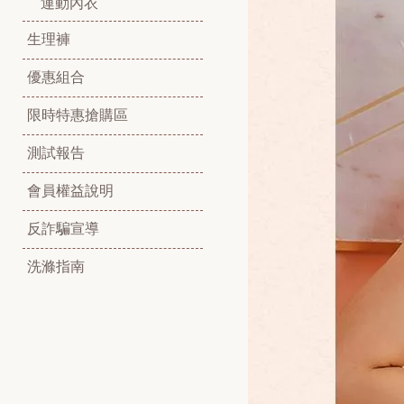
運動內衣
生理褲
優惠組合
限時特惠搶購區
測試報告
會員權益說明
反詐騙宣導
洗滌指南