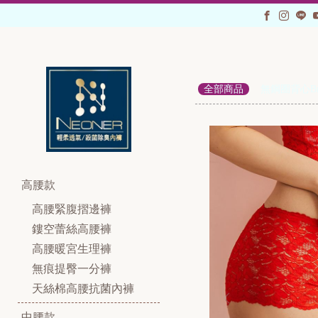
全部商品
無鋼圈背心Bra
高腰款
高腰緊腹摺邊褲
鏤空蕾絲高腰褲
高腰暖宮生理褲
無痕提臀一分褲
天絲棉高腰抗菌內褲
中腰款