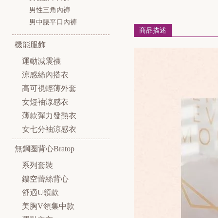
男性三角內褲
男中腰平口內褲
商品描述
機能服飾
運動減震襪
涼感絲內搭衣
高可視輕薄外套
女短袖涼感衣
薄款彈力發熱衣
女七分袖涼感衣
無鋼圈背心Bratop
系列套裝
鏤空蕾絲背心
舒適U領款
美胸V領集中款