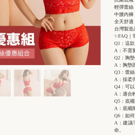
輕彈蕾絲
中腰內褲
全天舒適
台灣製造
✨FAQ
Q1：這
A：不需
Q2：胸
A：胸墊
Q3：蕾
A：採柔
Q4：可
A：適合
Q5：底
A：底襯
Q6：如
A：建議
命。