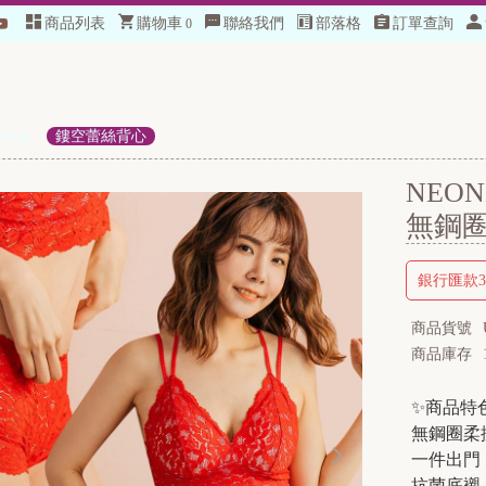
商品列表
購物車
聯絡我們
部落格
訂單查詢
0
加入會員
top
鏤空蕾絲背心
NEO
無鋼
銀行匯款
商品貨號
商品庫存
✨商品特
無鋼圈柔
一件出門
抗菌底襯