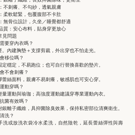
：不刺癢、不勾紗，透氣親膚
：柔軟鬆緊，包覆腹部不卡肚
：無骨位設計，久坐／睡覺都舒適
品質：安心布料，貼身穿更放心
｜常見問題
款需要穿內衣嗎？
要。內建胸墊＋支撐剪裁，外出穿也不怕走光。
墊會移位嗎？
固定穩定，不易跑位；也可自行替換喜歡的墊片。
絲會不會刺癢？
彈蕾絲面料，親膚不易刺癢，敏感肌也可安心穿。
以運動穿嗎？
輕量運動與瑜珈；高強度運動建議穿專業運動內衣。
襯抗菌有效嗎？
附銀離子纖維，具抑菌除臭效果，保持私密部位清爽衛生。
何清洗？
手洗或放洗衣袋冷水柔洗，自然陰乾，延長蕾絲彈性與壽